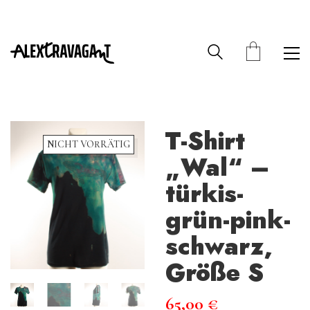
T-Shirt
NICHT VORRÄTIG
„Wal“ –
türkis-
grün-pink-
schwarz,
Größe S
65,00
€