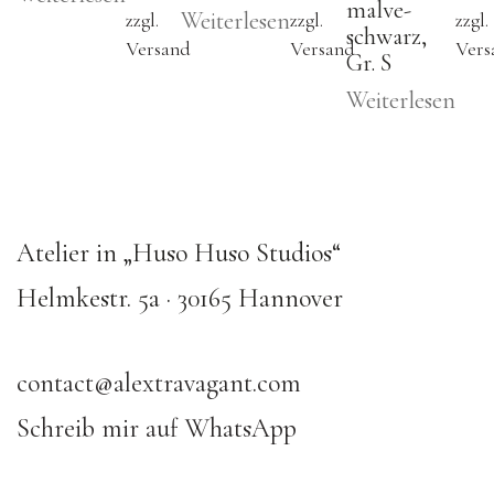
malve-
Weiterlesen
zzgl.
zzgl.
zzgl.
schwarz,
Versand
Versand
Vers
Gr. S
Weiterlesen
Atelier in „Huso Huso Studios“
Helmkestr. 5a · 30165 Hannover
contact@alextravagant.com
Schreib mir auf WhatsApp