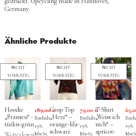
gedruckt. Upcycling made in Hannover,
Germany.
Ähnliche Produkte
NICHT
NICHT
NICHT
VORRÄTIG
VORRÄTIG
VORRÄTIG
Hoodie
Crop Top
T-Shirt
189,00
€
79,00
€
65,
„Fransen“ -
„Herz“ –
„Weiss ich
Enthält
Enthält
Enth
türkis-grün
orange-lila-
nich“ –
19%
19%
19%
schwarz
apricot-
MwSt.
MwSt.
MwSt
Weiterlesen