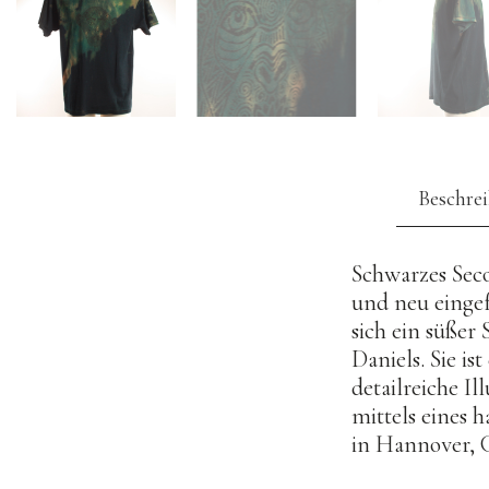
Beschre
Schwarzes Seco
und neu eingef
sich ein süßer
Daniels. Sie is
detailreiche I
mittels eines 
in Hannover, 