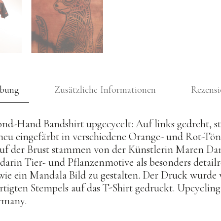
schwarz,
Größe
S
Menge
ibung
Zusätzliche Informationen
Rezensi
nd-Hand Bandshirt upgecycelt: Auf links gedreht, st
neu eingefärbt in verschiedene Orange- und Rot-Tön
 der Brust stammen von der Künstlerin Maren Danie
 darin Tier- und Pflanzenmotive als besonders detailr
 wie ein Mandala Bild zu gestalten. Der Druck wurde 
rtigten Stempels auf das T-Shirt gedruckt. Upcyclin
rmany.