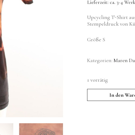
Lieferzeit: ca. 3-4 Wer
Upcycling T-Shirt a
Stempeldruck von Kü
Größe S
Kategorien:
Maren Da
1 vorrätig
T-
In den War
Shirt
"Erdmännchen"
-
orange-
rot-