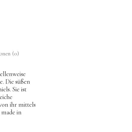
onen (0)
ellenweise
e. Die süßen
ls. Sie ist
eiche
von ihr mittels
g made in