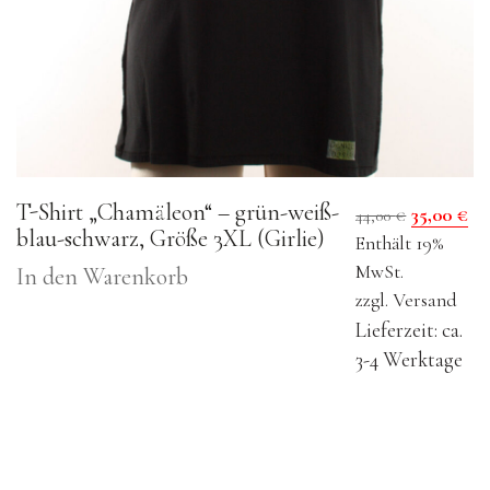
T-Shirt „Chamäleon“ – grün-weiß-
Ursprün
Ak
35,00
€
44,00
€
blau-schwarz, Größe 3XL (Girlie)
Preis
Pr
Enthält 19%
war:
ist
MwSt.
In den Warenkorb
44,00 €
35
zzgl.
Versand
Lieferzeit: ca.
3-4 Werktage