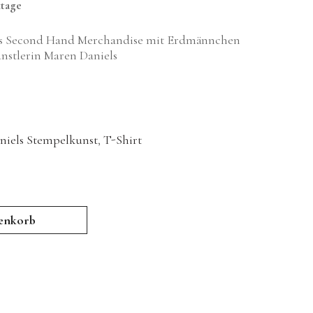
ktage
us Second Hand Merchandise mit Erdmännchen
nstlerin Maren Daniels
niels Stempelkunst
,
T-Shirt
enkorb