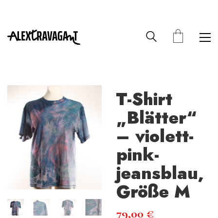
T-Shirt
„Blätter“
– violett-
pink-
jeansblau,
Größe M
79,00
€