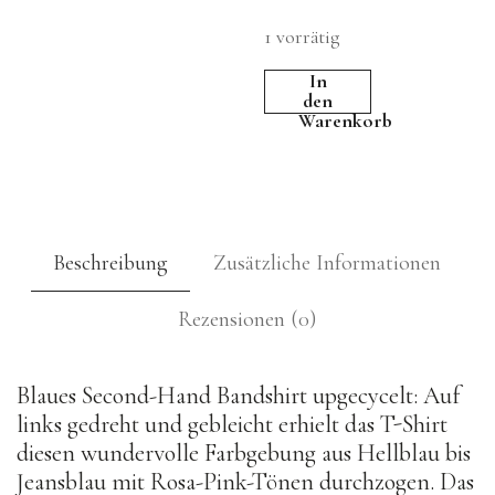
1 vorrätig
In
T-
den
Shirt
Warenkorb
"Blätter"
-
violett-
pink-
jeansblau,
Beschreibung
Zusätzliche Informationen
Größe
M
Rezensionen (0)
Menge
Blaues Second-Hand Bandshirt upgecycelt: Auf
links gedreht und gebleicht erhielt das T-Shirt
diesen wundervolle Farbgebung aus Hellblau bis
Jeansblau mit Rosa-Pink-Tönen durchzogen. Das