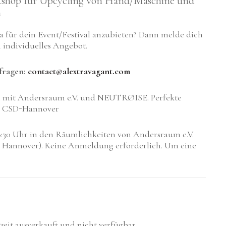
kshop für Upcycling von Hand/Maschine und
n
ma für dein Event/Festival anzubieten? Dann melde dich
n individuelles Angebot.
fragen:
contact@alextravagant.com
n mit Andersraum e.V. und NEUTRØISE. Perfekte
n CSD-Hannover
18:30 Uhr in den Räumlichkeiten von Andersraum e.V.
67 Hannover). Keine Anmeldung erforderlich. Um eine
rzeit ausverkauft und nicht verfügbar.