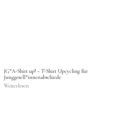
reisspanne:
JG*A-Shirt up! – T-Shirt Upcycling für
Junggesell*innenabschiede
5,00 €
s
Weiterlesen
5,00 €