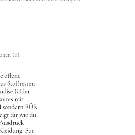
onen (0)
e offene
us Stoffresten
andise (Oder
soires mit
EN sondern FÜR
igt dir wie du
 Ausdruck
Kleidung. Für