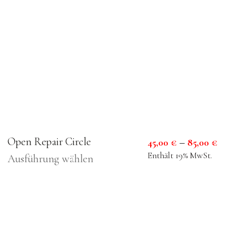
Open Repair Circle
P
–
45,00
€
85,00
€
4
Enthält 19% MwSt.
Dieses
Ausführung wählen
bi
Produkt
8
weist
mehrere
Varianten
auf.